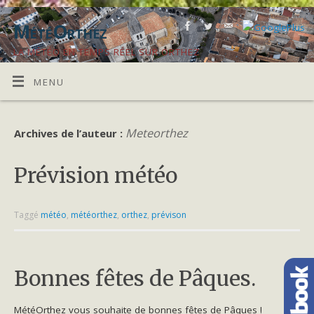
MétéOrthez
LA MÉTÉO EN TEMPS RÉEL SUR ORTHEZ
MENU
Meteorthez
Archives de l’auteur :
Prévision météo
Taggé
météo
,
météorthez
,
orthez
,
prévison
Bonnes fêtes de Pâques.
MétéOrthez vous souhaite de bonnes fêtes de Pâques !