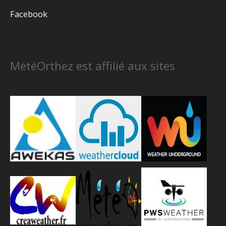
Facebook
MétéOrthez est affilié aux sites