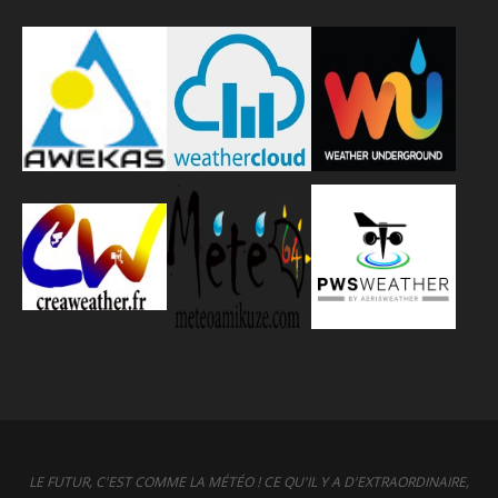
LE FUTUR, C'EST COMME LA MÉTÉO ! CE QU'IL Y A D'EXTRAORDINAIRE,