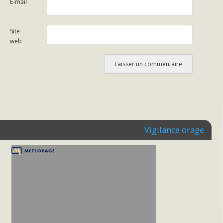
E-mail
Site
web
Vigilance orage