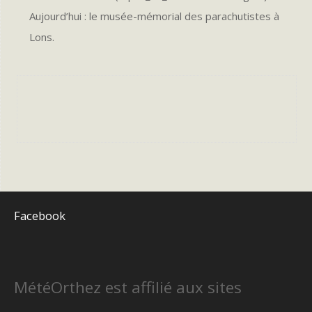
Aujourd’hui : le musée-mémorial des parachutistes à
Lons.
Facebook
MétéOrthez est affilié aux sites