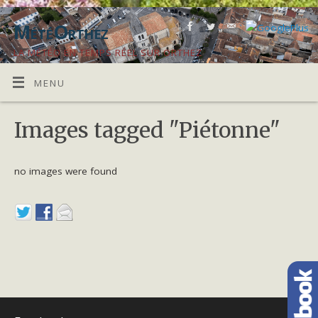
MétéOrthez
LA MÉTÉO EN TEMPS RÉEL SUR ORTHEZ
MENU
Images tagged "Piétonne"
no images were found