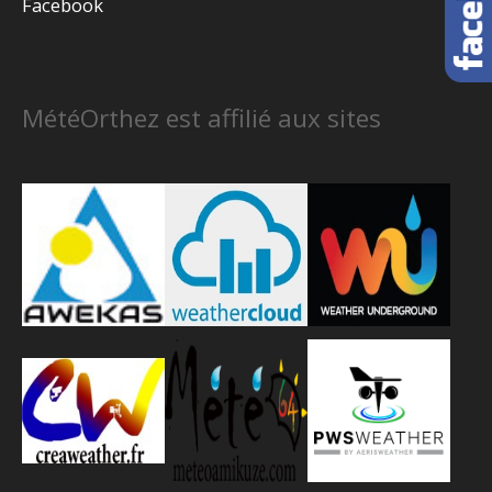
Facebook
MétéOrthez est affilié aux sites