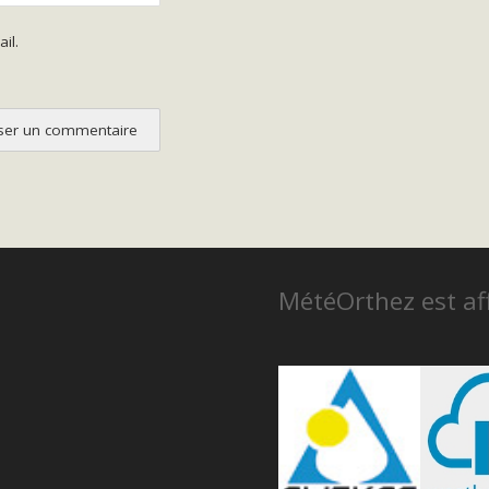
il.
MétéOrthez est aff