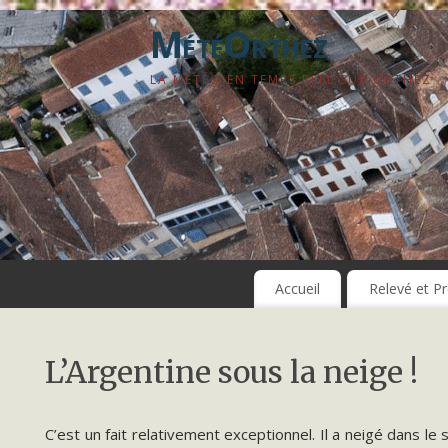
MétéOrthez
LA MÉTÉO EN TEMPS RÉEL SUR ORTHEZ
Accueil
Relevé et Pr
L’Argentine sous la neige !
C’est un fait relativement exceptionnel. Il a neigé dans l