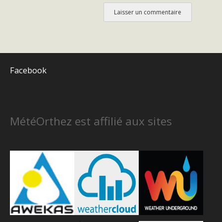
Facebook
MétéOrthez est affilié aux sites