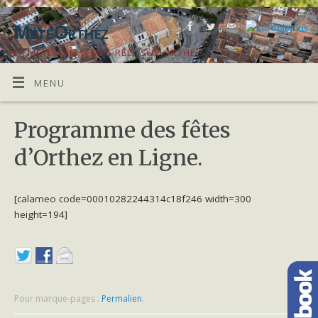
MétéOrthez
LA MÉTÉO EN TEMPS RÉEL SUR ORTHEZ
MENU
Programme des fêtes
d’Orthez en Ligne.
[calameo code=00010282244314c18f246 width=300
height=194]
Pour marque-pages :
Permalien
.