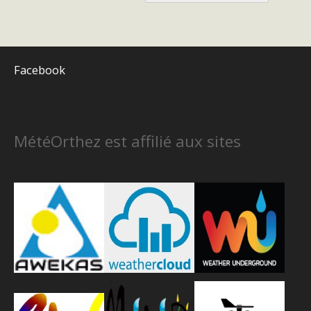
Facebook
MétéOrthez est affilié aux sites