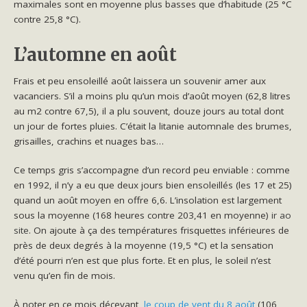
maximales sont en moyenne plus basses que d’habitude (25 °C
contre 25,8 °C).
L’automne en août
Frais et peu ensoleillé août laissera un souvenir amer aux
vacanciers. S’il a moins plu qu’un mois d’août moyen (62,8 litres
au m2 contre 67,5), il a plu souvent, douze jours au total dont
un jour de fortes pluies. C’était la litanie automnale des brumes,
grisailles, crachins et nuages bas…
Ce temps gris s’accompagne d’un record peu enviable : comme
en 1992, il n’y a eu que deux jours bien ensoleillés (les 17 et 25)
quand un août moyen en offre 6,6. L’insolation est largement
sous la moyenne (168 heures contre 203,41 en moyenne)
ir ao
site
. On ajoute à ça des températures frisquettes inférieures de
près de deux degrés à la moyenne (19,5 °C) et la sensation
d’été pourri n’en est que plus forte. Et en plus, le soleil n’est
venu qu’en fin de mois.
À noter en ce mois décevant,
le coup de vent du 8 août
(106