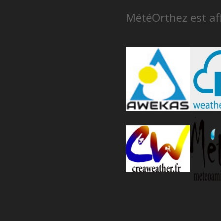
MétéOrthez est aff