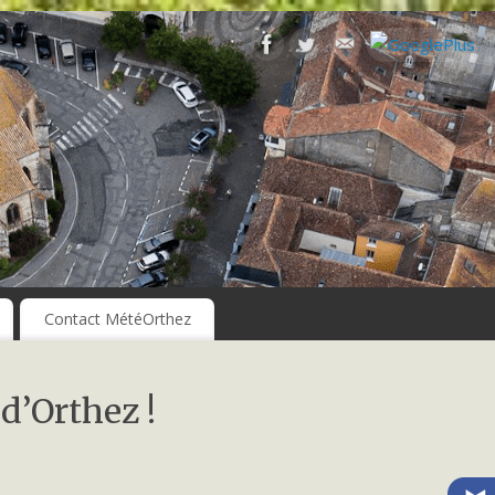
Contact MétéOrthez
 d’Orthez !