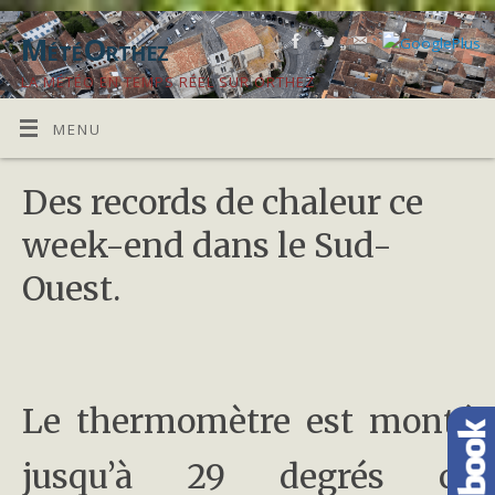
MétéOrthez
LA MÉTÉO EN TEMPS RÉEL SUR ORTHEZ
MENU
Des records de chaleur ce
week-end dans le Sud-
Ouest.
Le thermomètre est monté
jusqu’à 29 degrés ce