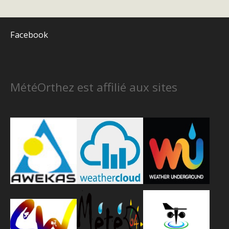
Facebook
MétéOrthez est affilié aux sites