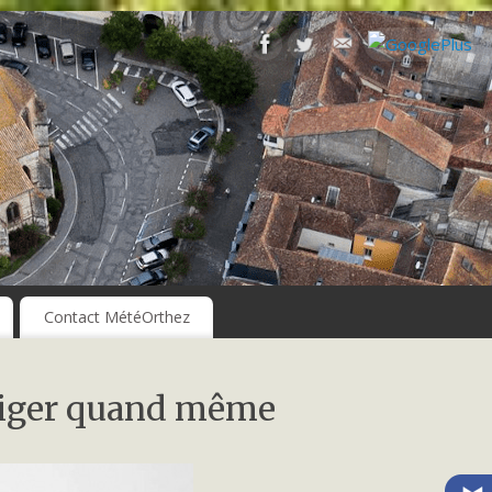
Contact MétéOrthez
 neiger quand même