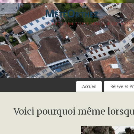
MétéOrthez
LA MÉTÉO EN TEMPS RÉEL SUR ORTHEZ
Accueil
Relevé et Pr
Voici pourquoi même lorsqu’