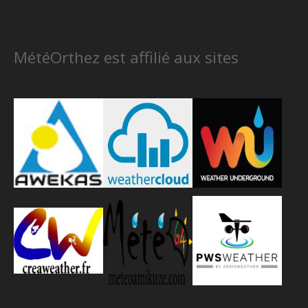
MétéOrthez est affilié aux sites