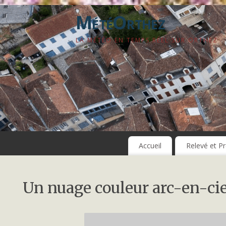
MétéOrthez
LA MÉTÉO EN TEMPS RÉEL SUR ORTHEZ
Accueil
Relevé et Pr
Un nuage couleur arc-en-ci