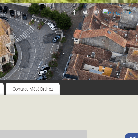
Contact MétéOrthez