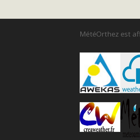
MétéOrthez est aff