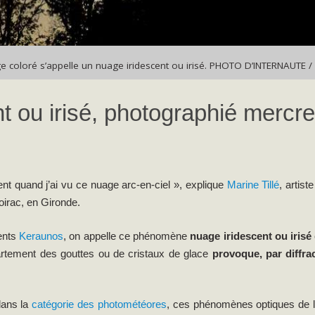
e coloré s’appelle un nuage iridescent ou irisé. PHOTO D’INTERNAUTE /
nt ou irisé, photographié mercre
ement quand j’ai vu ce nuage arc-en-ciel », explique
Marine Tillé
, artis
oirac, en Gironde.
lents
Keraunos
, on appelle ce phénomène
nuage iridescent ou irisé
cartement des gouttes ou de cristaux de glace
provoque, par diffrac
dans la
catégorie des photométéores
, ces phénomènes optiques de l’