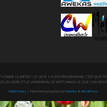
ST COMME LA MÉTÉO ! CE QU'IL Y A D'EXTRAORDINAIRE, C'EST QUE TO
S LES SOIRS, ET LE LENDEMAIN, CE N'EST JAMAIS CE QUE L'ON NOU
MétéOrthez
| Fièrement propulsé par
Mantra
&
WordPress.