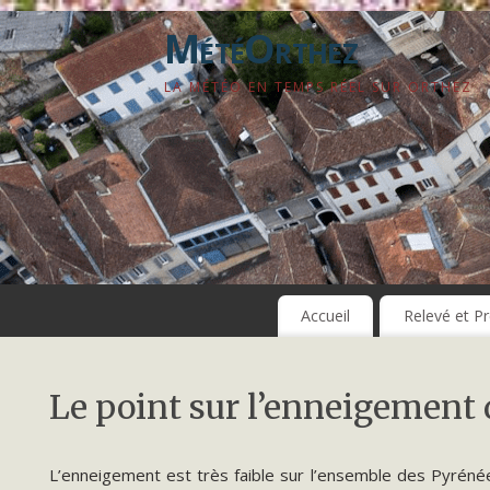
MétéOrthez
LA MÉTÉO EN TEMPS RÉEL SUR ORTHEZ
Accueil
Relevé et Pr
Le point sur l’enneigement
L’enneigement est très faible sur l’ensemble des Pyréné