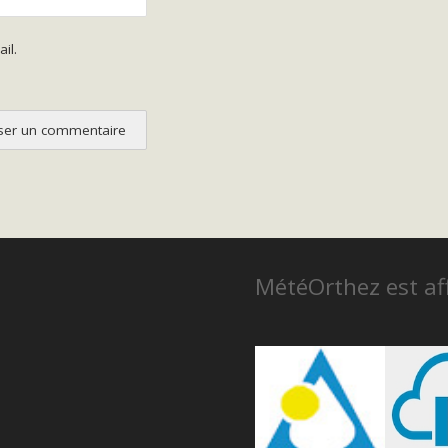
il.
MétéOrthez est aff