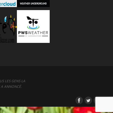
US LES GENS LA
S A ANNONCÉ.