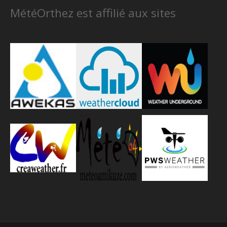
MétéOrthez est affilié aux sites