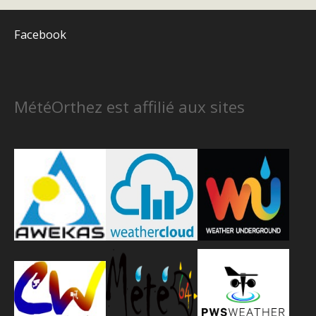
Facebook
MétéOrthez est affilié aux sites