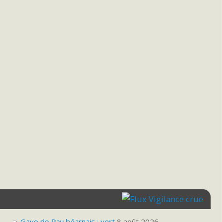
Vigilance crue
Gave de Pau béarnais : vert
8 août 2026