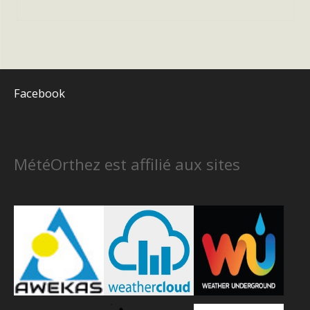
Facebook
MétéOrthez est affilié aux sites