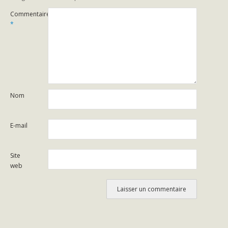
Commentaire
*
Nom
E-mail
Site
web