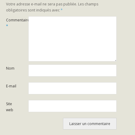
Votre adresse e-mail ne sera pas publiée.
Les champs
obligatoires sont indiqués avec
*
Commentaire
*
Nom
E-mail
Site
web