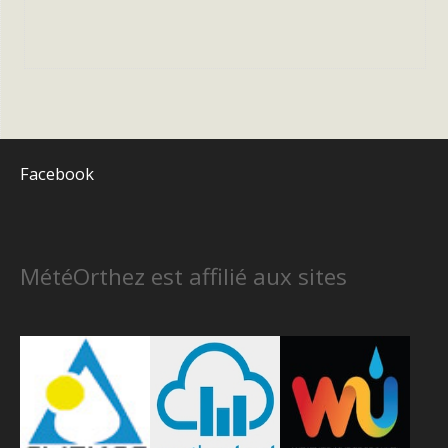
Facebook
MétéOrthez est affilié aux sites