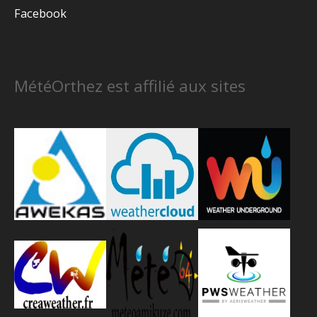
Facebook
MétéOrthez est affilié aux sites