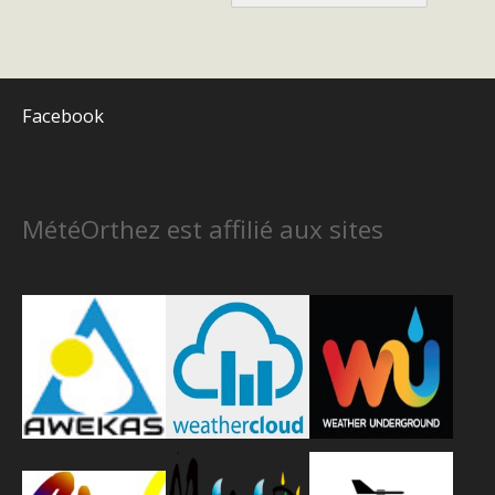
Facebook
MétéOrthez est affilié aux sites