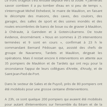
Le front orageux s’est ensuite déplacé vers la Soule. « J’aimerais
savoir combien il a pu tomber d’eau en si peu de temps »,
s’interrogeait Michel Etchebest, le maire de Mauléon, en faisant
le décompte des maisons, des caves, des couloirs, des
garages, des salles de sport et des usines inondés et des
routes encombrées de bancs de boue ou de gravier à Mauléon,
à Chéraute, à Garindein et à Gotein-Libarrenx. De toute
évidence, énormément. « Nous en sommes à 25 interventions
terminées et 9 sont en cours », confirmait à 23 h le
commandant Bernard Pédouan qui, assisté des chefs de
groupe de Navarrenx, Tardets et Mauléon, dirigeait les
opérations. Mais il restait encore 6 interventions en attente aux
35 pompiers de Mauléon et de Tardets qui ont reçu pour la
circonstance l’appui de leurs collègues d’Arette, d’Arudy, et de
Saint-Jean-Pied-de-Port.
Dans le secteur de Salies et de Puyoô, près de 80 pompiers ont
été mobilisés pour une grosse centaine d’interventions.
A 23h, ce sont quelque 200 pompiers qui avaient été mobilisés
pour autant d’interventions sur l’ensemble du Béarn et de la