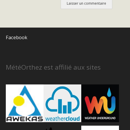
Facebook
MétéOrthez est affilié aux sites