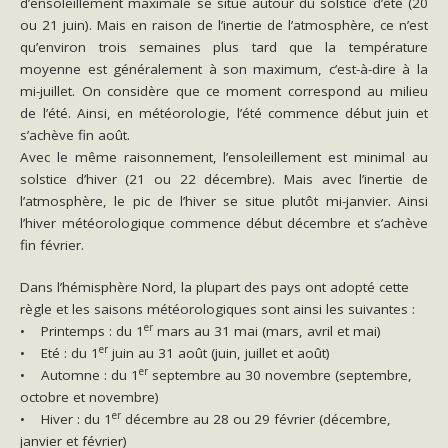
d’ensoleillement maximale se situe autour du solstice d’été (20
ou 21 juin). Mais en raison de l’inertie de l’atmosphère, ce n’est
qu’environ trois semaines plus tard que la température
moyenne est généralement à son maximum, c’est-à-dire à la
mi-juillet. On considère que ce moment correspond au milieu
de l’été. Ainsi, en météorologie, l’été commence début juin et
s’achève fin août.
Avec le même raisonnement, l’ensoleillement est minimal au
solstice d’hiver (21 ou 22 décembre). Mais avec l’inertie de
l’atmosphère, le pic de l’hiver se situe plutôt mi-janvier. Ainsi
l’hiver météorologique commence début décembre et s’achève
fin février.
Dans l’hémisphère Nord, la plupart des pays ont adopté cette
règle et les saisons météorologiques sont ainsi les suivantes :
er
• Printemps : du 1
mars au 31 mai (mars, avril et mai)
er
• Eté : du 1
juin au 31 août (juin, juillet et août)
er
• Automne : du 1
septembre au 30 novembre (septembre,
octobre et novembre)
er
• Hiver : du 1
décembre au 28 ou 29 février (décembre,
janvier et février)