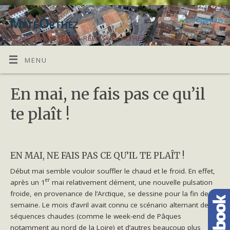
MétéOrthez
LA MÉTÉO EN TEMPS RÉEL SUR ORTHEZ
MENU
En mai, ne fais pas ce qu’il
te plaît !
EN MAI, NE FAIS PAS CE QU’IL TE PLAÎT !
Début mai semble vouloir souffler le chaud et le froid. En effet,
er
après un 1
mai relativement clément, une nouvelle pulsation
froide, en provenance de l’Arctique, se dessine pour la fin de la
semaine. Le mois d’avril avait connu ce scénario alternant des
séquences chaudes (comme le week-end de Pâques
notamment au nord de la Loire) et d’autres beaucoup plus