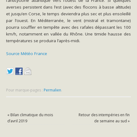
l’anticyclone atlantique vers l’ouest de la France. Si quelques
averses persistent dans l’est (avec des flocons à basse altitude)
et jusqu’en Corse, le temps deviendra plus sec et plus ensoleillé
par l’ouest. En Méditerranée, le vent (mistral et tramontane)
pourra souffler en tempête avec des rafales dépassant les 100
km/h, notamment en vallée du Rhône. Une timide hausse des
températures se produira l’après-midi.
Source Météo France
Pour marque-pages :
Permalien
.
«
Bilan climatique du mois
Retour des intempéries en fin
d’avril 2019
de semaine au sud
»