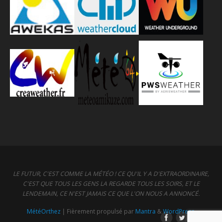
LE FUTUR, C'EST COMME LA MÉTÉO ! CE QU'IL Y A D'EXTRAORDINAIRE,
C'EST QUE TOUS LES GENS LA REGARDE TOUS LES SOIRS, ET LE
LENDEMAIN, CE N'EST JAMAIS CE QUE L'ON NOUS A ANNONCÉ.
MétéOrthez
| Fièrement propulsé par
Mantra
&
WordPress.