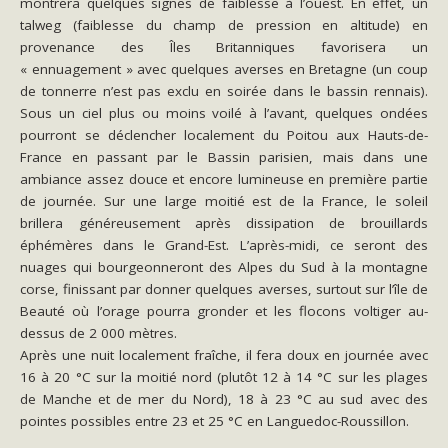
montrera quelques signes de faiblesse à l’ouest. En effet, un
talweg (faiblesse du champ de pression en altitude) en
provenance des Îles Britanniques favorisera un
« ennuagement » avec quelques averses en Bretagne (un coup
de tonnerre n’est pas exclu en soirée dans le bassin rennais).
Sous un ciel plus ou moins voilé à l’avant, quelques ondées
pourront se déclencher localement du Poitou aux Hauts-de-
France en passant par le Bassin parisien, mais dans une
ambiance assez douce et encore lumineuse en première partie
de journée. Sur une large moitié est de la France, le soleil
brillera généreusement après dissipation de brouillards
éphémères dans le Grand-Est. L’après-midi, ce seront des
nuages qui bourgeonneront des Alpes du Sud à la montagne
corse, finissant par donner quelques averses, surtout sur l’île de
Beauté où l’orage pourra gronder et les flocons voltiger au-
dessus de 2 000 mètres.
Après une nuit localement fraîche, il fera doux en journée avec
16 à 20 °C sur la moitié nord (plutôt 12 à 14 °C sur les plages
de Manche et de mer du Nord), 18 à 23 °C au sud avec des
pointes possibles entre 23 et 25 °C en Languedoc-Roussillon.