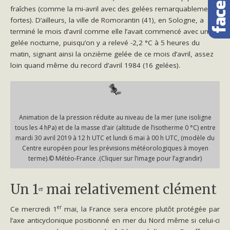
fraîches (comme la mi-avril avec des gelées remarquablement
fortes). D’ailleurs, la ville de Romorantin (41), en Sologne, a
terminé le mois d’avril comme elle l’avait commencé avec une
gelée nocturne, puisqu’on y a relevé -2,2 °C à 5 heures du
matin, signant ainsi la onzième gelée de ce mois d’avril, assez
loin quand même du record d’avril 1984 (16 gelées).
Animation de la pression réduite au niveau de la mer (une isoligne
tous les 4 hPa) et de la masse d’air (altitude de l’isotherme 0 °C) entre
mardi 30 avril 2019 à 12 h UTC et lundi 6 mai à 00 h UTC, (modèle du
Centre européen pour les prévisions météorologiques à moyen
terme).© Météo-France
.(Cliquer sur l’image pour l’agrandir)
Un 1
mai relativement clément
er
er
Ce mercredi 1
mai, la France sera encore plutôt protégée par
l’axe anticyclonique positionné en mer du Nord même si celui-ci