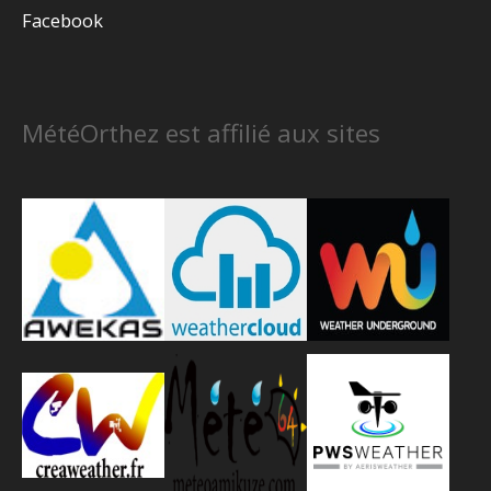
Facebook
MétéOrthez est affilié aux sites