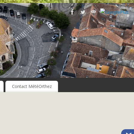
Contact MétéOrthez