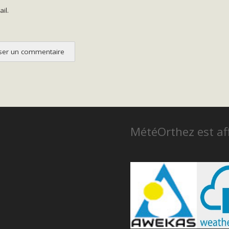
il.
MétéOrthez est aff