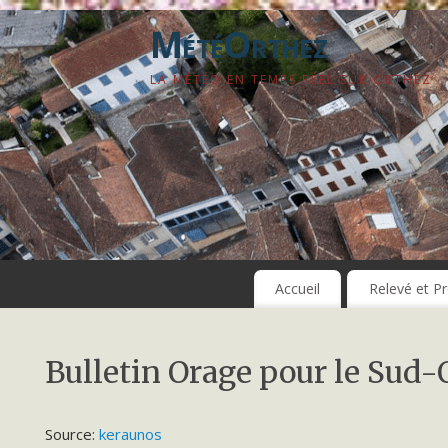
MétéOrthez
LA MÉTÉO EN TEMPS RÉEL SUR ORTHEZ
Accueil
Relevé et Pr
Bulletin Orage pour le Sud-
Source:
keraunos