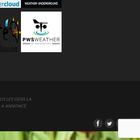
US LES GENS LA
S A ANNONCÉ.