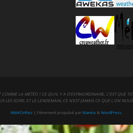
ST COMME LA MÉTÉO ! CE QU'IL Y A D'EXTRAORDINAIRE, C'EST QUE TO
S LES SOIRS, ET LE LENDEMAIN, CE N'EST JAMAIS CE QUE L'ON NOU
MétéOrthez
| Fièrement propulsé par
Mantra
&
WordPress.