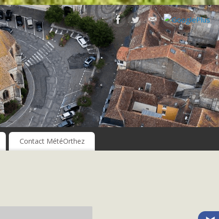
Contact MétéOrthez