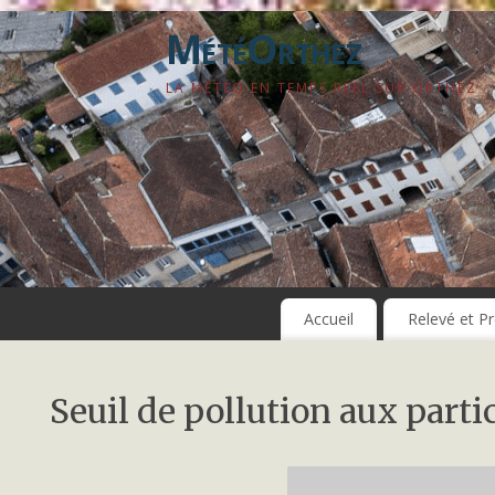
MétéOrthez
LA MÉTÉO EN TEMPS RÉEL SUR ORTHEZ
Accueil
Relevé et Pr
Seuil de pollution aux partic