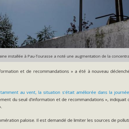
taine installée à Pau-Tourasse a noté une augmentation de la concentrat
d’information et de recommandations » a été à nouveau déclench
tamment au vent, la situation s’était améliorée dans la journé
ment du seuil d’information et de recommandations », indiquait
».
ation paloise. Il est demandé de limiter les sources de pollution