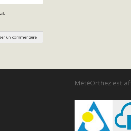
il.
MétéOrthez est aff