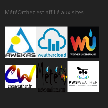
MétéOrthez est affilié aux sites